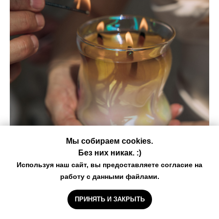
Мы собираем cookies.
Свеча Wave
Без них никак. :)
Используя наш сайт, вы предоставляете согласие на
ароматическая свеча из кокосового воска в
работу с данными файлами.
стеклянном подсвечнике с зеркальным напылением
340мл
ПРИНЯТЬ И ЗАКРЫТЬ
3 500
р.