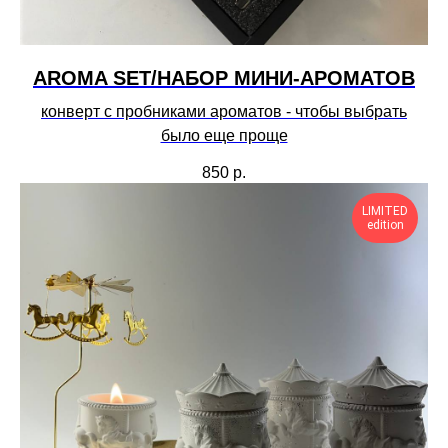
AROMA SET/НАБОР МИНИ-АРОМАТОВ
конверт с пробниками ароматов - чтобы выбрать
было еще проще
850
р.
LIMITED
edition