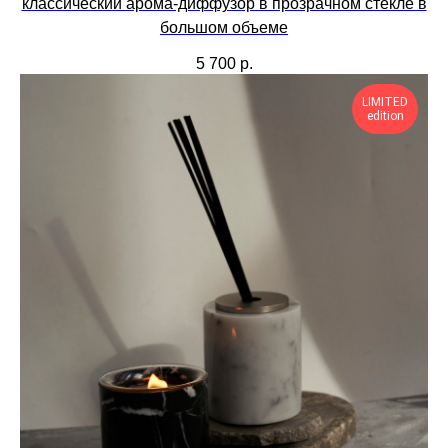
классический арома-диффузор в прозрачном стекле в
большом объеме
5 700
р.
LIMITED
edition