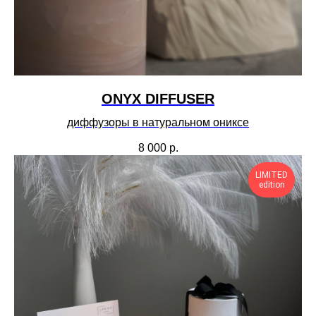
ONYX DIFFUSER
диффузоры в натуральном ониксе
8 000
р.
LIMITED
edition