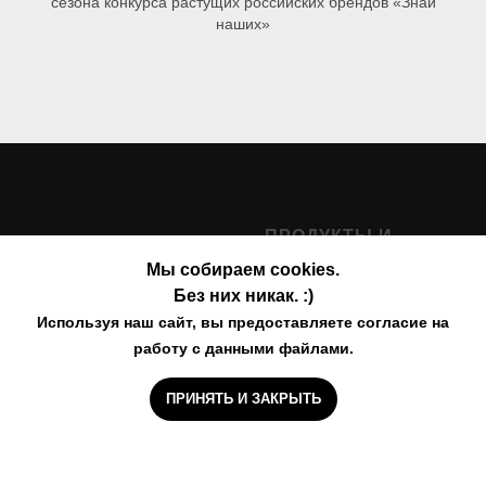
сезона конкурса растущих российских брендов «Знай
наших»
ПРОДУКТЫ И
УСЛУГИ
Мы собираем cookies.
Без них никак. :)
Натуральные арома-
Используя наш сайт, вы предоставляете согласие на
свечи
работу с данными файлами.
Экологичные арома-
диффузоры
ПРИНЯТЬ И ЗАКРЫТЬ
© ЗАРЕГИСТРИРОВАННЫЙ
Формовые свечи
ТОВАРНЫЙ ЗНАК
7 S E N S
Натуральная косметика
ИП Конакова Виктория
Андреевна,