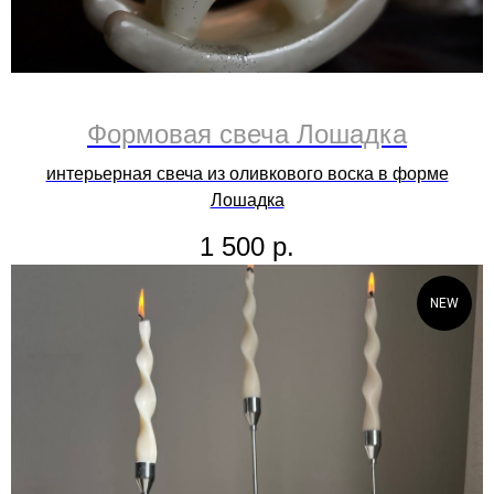
Формовая свеча Лошадка
интерьерная свеча из оливкового воска в форме
Лошадка
1 500
р.
NEW