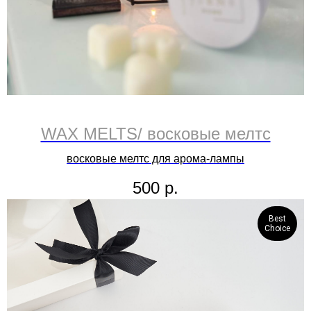
WAX MELTS/ восковые мелтс
восковые мелтс для арома-лампы
500
р.
Best
Choice