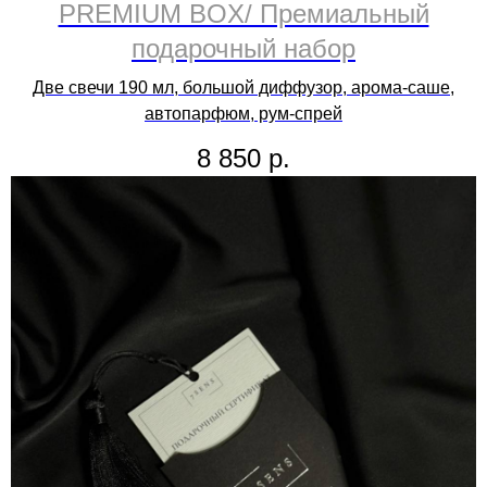
PREMIUM BOX/ Премиальный
подарочный набор
Две свечи 190 мл, большой диффузор, арома-саше,
автопарфюм, рум-спрей
8 850
р.