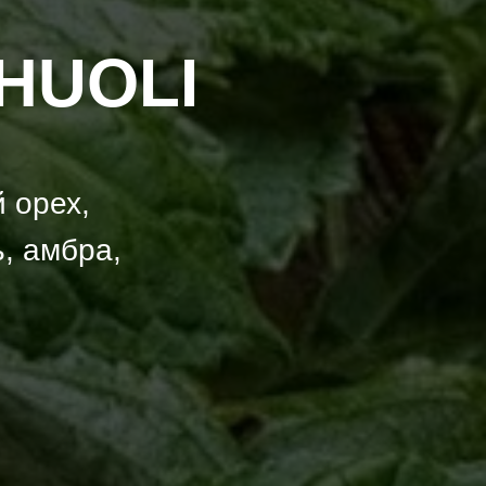
HUOLI
 орех,
ь, амбра,