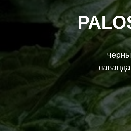
PALO
черны
лаванда,