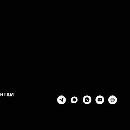
ВЗ СДЕК или ЯНДЕКС
В июле: бесплатная доставка до ПВЗ 
ентам
6