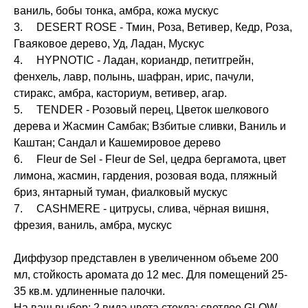
ваниль, бобы тонка, амбра, кожа мускус
3. DESERT ROSE - Тмин, Роза, Ветивер, Кедр, Роза,
Гваяковое дерево, Уд, Ладан, Мускус
4. HYPNOTIC - Ладан, кориандр, петитгрейн,
фенхель, лавр, полынь, шафран, ирис, пачули,
стиракс, амбра, касториум, ветивер, агар.
5. TENDER - Розовый перец, Цветок шелкового
дерева и Жасмин Самбак; Взбитые сливки, Ваниль и
Каштан; Сандал и Кашемировое дерево
6. Fleur de Sel - Fleur de Sel, цедра бергамота, цвет
лимона, жасмин, гардения, розовая вода, пляжный
бриз, янтарный туман, фиалковый мускус
7. СASHMERE - цитрусы, слива, чёрная вишня,
фрезия, ваниль, амбра, мускус
Диффузор представлен в увеличенном объеме 200
мл, стойкость аромата до 12 мес. Для помещений 25-
35 кв.м. удлиненные палочки.
На ваш выбор: 2 вида цвета стекла: светлое GLOW