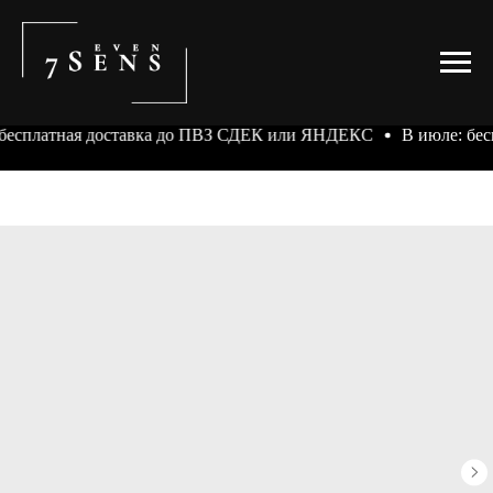
бесплатная доставка до ПВЗ СДЕК или ЯНДЕКС
В июле: бес