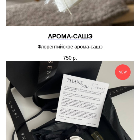
АРОМА-САШЭ
Флорентийское арома-сашэ
750
р.
NEW