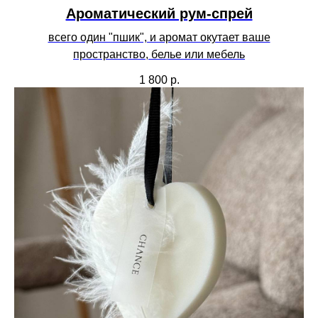
Ароматический рум-спрей
всего один "пшик", и аромат окутает ваше
пространство, белье или мебель
1 800
р.