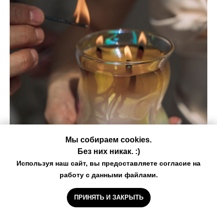
Мы собираем cookies.
Без них никак. :)
Свеча Wave
Используя наш сайт, вы предоставляете согласие на
работу с данными файлами.
ароматическая свеча из кокосового воска в
стеклянном подсвечнике с зеркальным напылением
ПРИНЯТЬ И ЗАКРЫТЬ
340мл