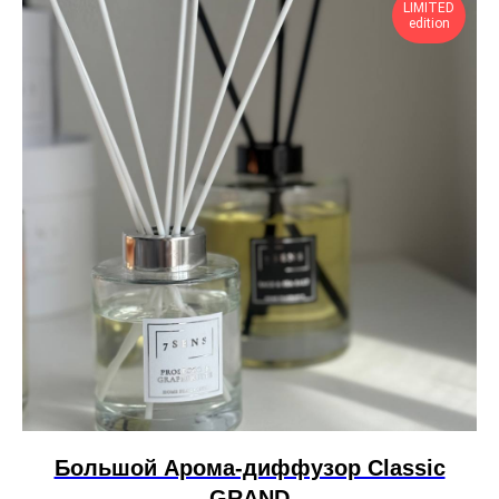
LIMITED
edition
Большой Арома-диффузор Сlassic
GRAND