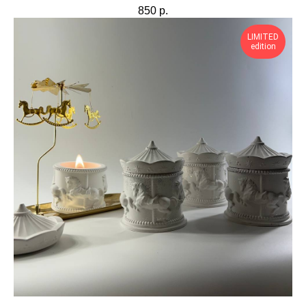
850
р.
LIMITED
edition