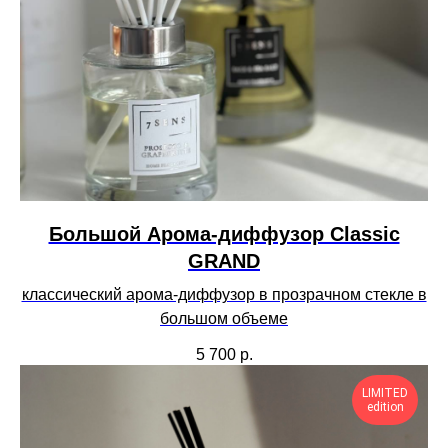
Большой Арома-диффузор Сlassic
GRAND
классический арома-диффузор в прозрачном стекле в
большом объеме
5 700
р.
LIMITED
edition