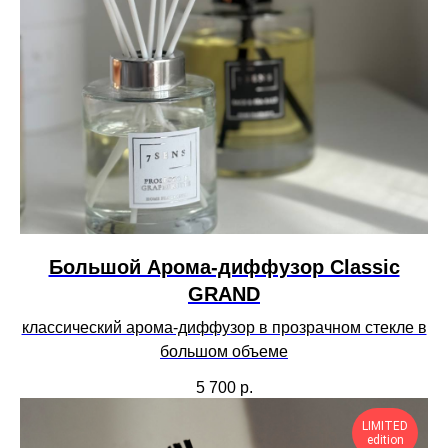
Большой Арома-диффузор Сlassic
GRAND
классический арома-диффузор в прозрачном стекле в
большом объеме
5 700
р.
LIMITED
edition