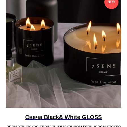
NEW
Свеча Black& White GLOSS
ароматическая свеча в изысканном глянцевом стекле