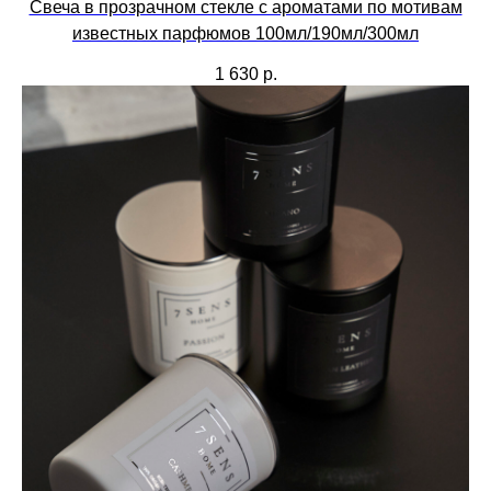
Свеча в прозрачном стекле с ароматами по мотивам
известных парфюмов 100мл/190мл/300мл
1 630
р.