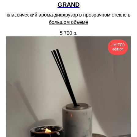
GRAND
классический арома-диффузор в прозрачном стекле в
большом объеме
5 700
р.
LIMITED
edition