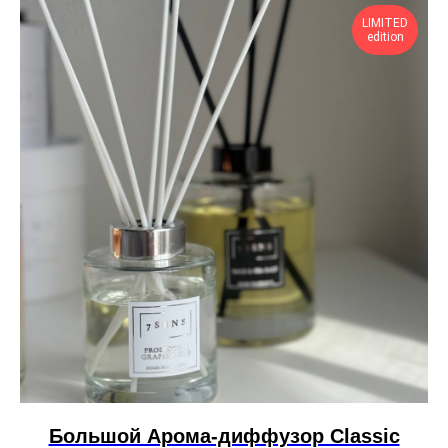
LIMITED
edition
Большой Арома-диффузор Сlassic