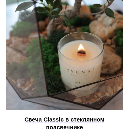
Свеча Сlassic в стеклянном
подсвечнике